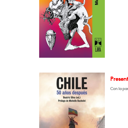
Present
Con la par