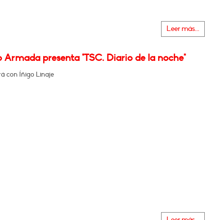
Leer más...
o Armada presenta "TSC. Diario de la noche"
á con Íñigo Linaje
Leer más...