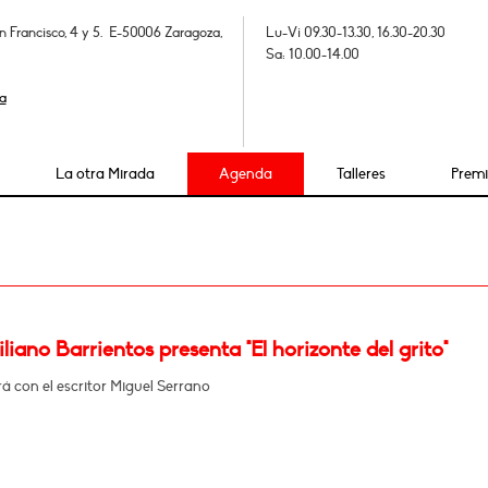
n Francisco, 4 y 5. E-50006 Zaragoza,
Lu-Vi 09.30-13.30, 16.30-20.30
Sa: 10.00-14.00
a
La otra Mirada
Agenda
Talleres
Prem
iano Barrientos presenta "El horizonte del grito"
 con el escritor Miguel Serrano