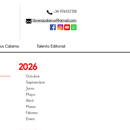
+34 976557318
libreriacalamo@gmail.com
ios Cálamo
Talento Editorial
2026
Octubre
Septiembre
Junio
Mayo
Abril
Marzo
Febrero
Enero