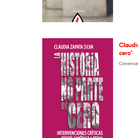
Claudia
cero"
Conversar