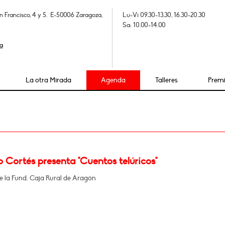
n Francisco, 4 y 5. E-50006 Zaragoza,
Lu-Vi 09.30-13.30, 16.30-20.30
Sa: 10.00-14.00
a
La otra Mirada
Agenda
Talleres
Prem
 Cortés presenta "Cuentos telúricos"
de la Fund. Caja Rural de Aragón