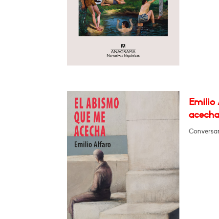
Emilio
acecha
Conversa