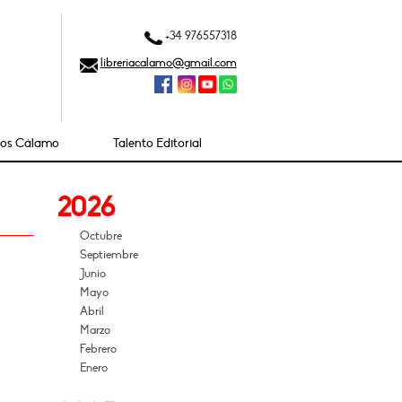
+34 976557318
libreriacalamo@gmail.com
ios Cálamo
Talento Editorial
2026
Octubre
Septiembre
Junio
Mayo
Abril
Marzo
Febrero
Enero