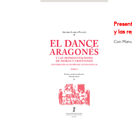
Present
y las r
Con Manue