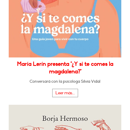
María Lerín presenta "¿Y si te comes la
magdalena?"
Conversará con la psicóloga Silvia Vidal
Leer más...