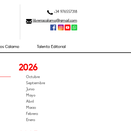
+34 976557318
libreriacalamo@gmail.com
ios Cálamo
Talento Editorial
2026
Octubre
Septiembre
Junio
Mayo
Abril
Marzo
Febrero
Enero