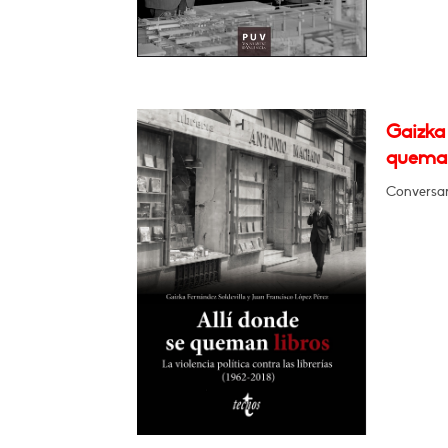
Gaizka 
queman
Conversar