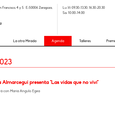
n Francisco, 4 y 5. E-50006 Zaragoza,
Lu-Vi 09.30-13.30, 16.30-20.30
Sa: 10.00-14.00
a
La otra Mirada
Agenda
Talleres
Prem
2023
a Almarcegui presenta "Las vidas que no viví"
á con María Angulo Egea