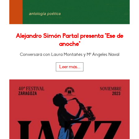
Alejandro Simón Partal presenta "Ese de
anoche"
Conversará con Laura Montañés y Mª Ángeles Naval
Leer más...