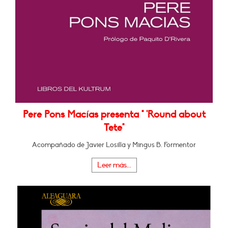
Pere Pons Macías presenta " 'Round about
Tete"
Acompañado de Javier Losilla y Mingus B. Formentor
Leer más...