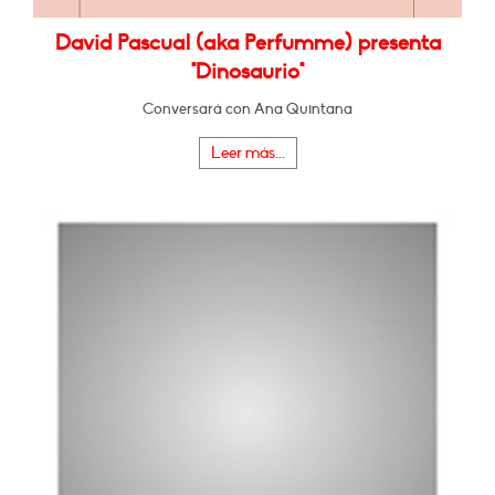
David Pascual (aka Perfumme) presenta
"Dinosaurio"
Conversará con Ana Quintana
Leer más...