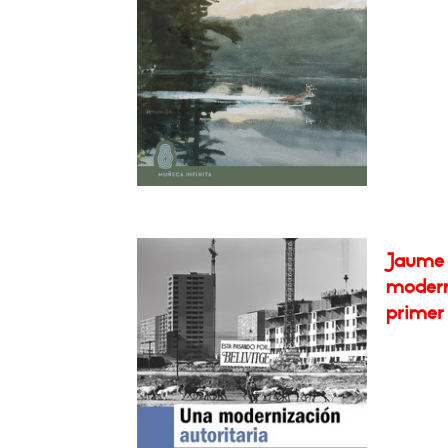
Jaume 
moderni
primer