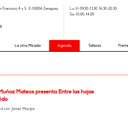
n Francisco, 4 y 5. E-50006 Zaragoza,
Lu-Vi 09.30-13.30, 16.30-20.30
Sa: 10.00-14.00
a
La otra Mirada
Agenda
Talleres
Prem
Muñoz Mateos presenta Entre las hojas
ido
á con Javier Macipe