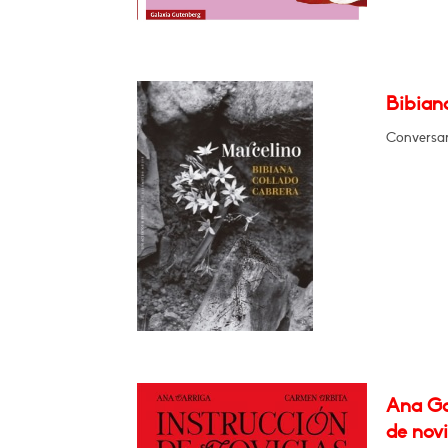
Bibian
Conversar
Ana Ga
de novi