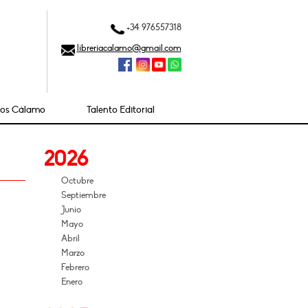
+34 976557318
libreriacalamo@gmail.com
ios Cálamo
Talento Editorial
2026
Octubre
Septiembre
Junio
Mayo
Abril
Marzo
Febrero
Enero