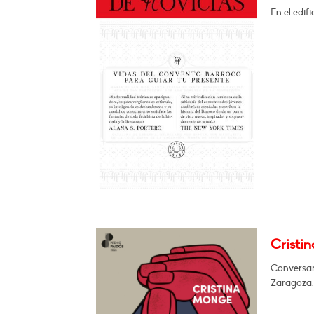
En el edif
Cristi
Conversará
Zaragoza.