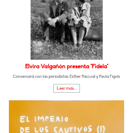
Elvira Valgañón presenta "Fidela"
Conversará con las periodistas Esther Pascual y Paula Figols
Leer más...