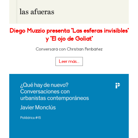
Diego Muzzio presenta "Las esferas invisibles"
y "El ojo de Goliat"
Conversará con Christian Peribáñez
Leer más...