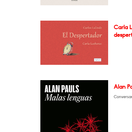
Carla L
desper
Alan P
Conversar