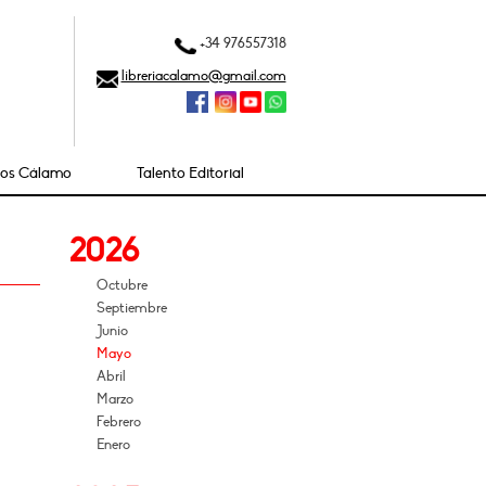
+34 976557318
libreriacalamo@gmail.com
ios Cálamo
Talento Editorial
2026
Octubre
Septiembre
Junio
Mayo
Abril
Marzo
Febrero
Enero