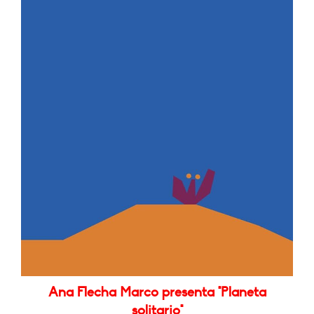
Ana Flecha Marco presenta "Planeta
solitario"