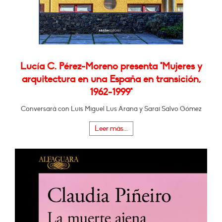
Lucía C. Pérez-Moreno presenta "Mujeres y
arquitectura en una España en transición,
1962-1999"
Conversará con Luis Miguel Lus Arana y Sarai Salvo Gómez
Leer más...