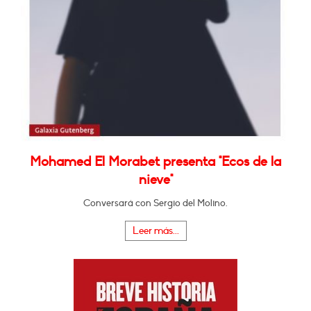
Mohamed El Morabet presenta "Ecos de la
nieve"
Conversará con Sergio del Molino.
Leer más...