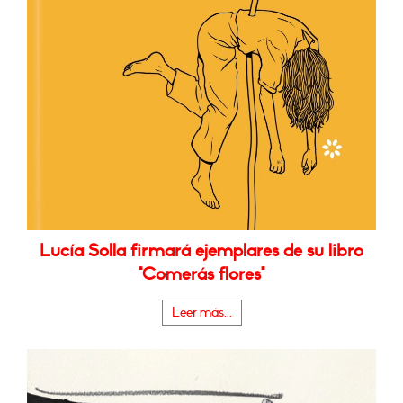
Lucía Solla firmará ejemplares de su libro
"Comerás flores"
Leer más...