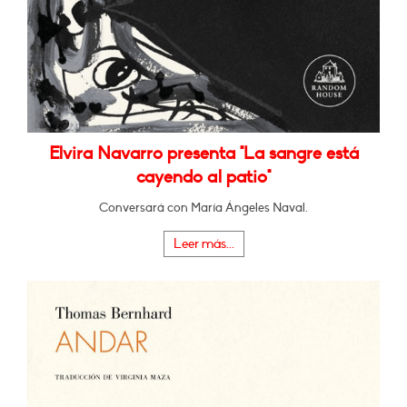
Elvira Navarro presenta "La sangre está
cayendo al patio"
Conversará con María Ángeles Naval.
Leer más...