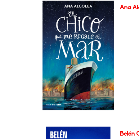
Ana Alc
Belén G