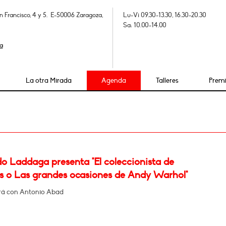
n Francisco, 4 y 5. E-50006 Zaragoza,
Lu-Vi 09.30-13.30, 16.30-20.30
Sa: 10.00-14.00
a
La otra Mirada
Agenda
Talleres
Prem
o Laddaga presenta "El coleccionista de
s o Las grandes ocasiones de Andy Warhol"
rá con Antonio Abad