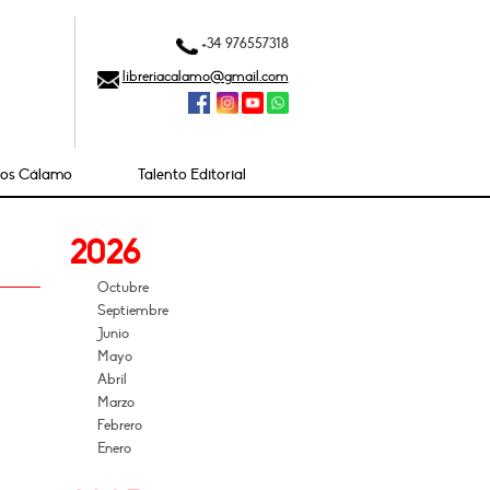
+34 976557318
libreriacalamo@gmail.com
ios Cálamo
Talento Editorial
2026
Octubre
Septiembre
Junio
Mayo
Abril
Marzo
Febrero
Enero