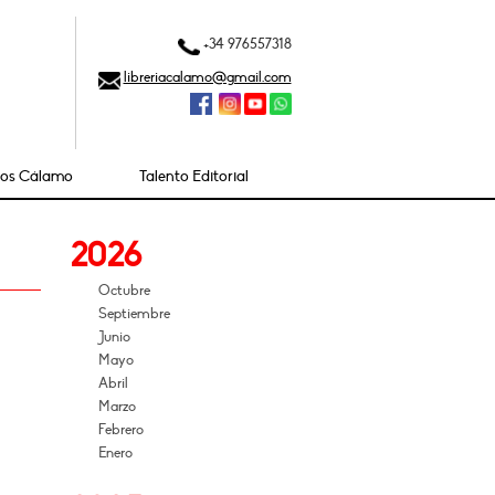
+34 976557318
libreriacalamo@gmail.com
ios Cálamo
Talento Editorial
2026
Octubre
Septiembre
Junio
Mayo
Abril
Marzo
Febrero
Enero