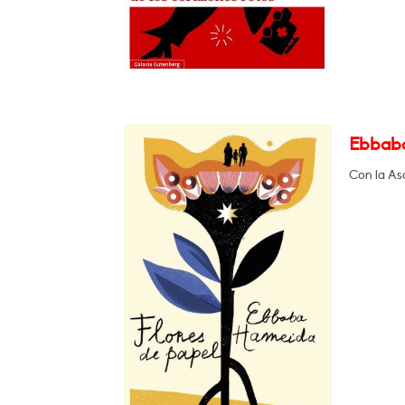
Ebbaba
Con la As