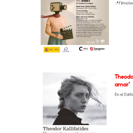
📍Filmote
Theodor
amar"
En el Edif