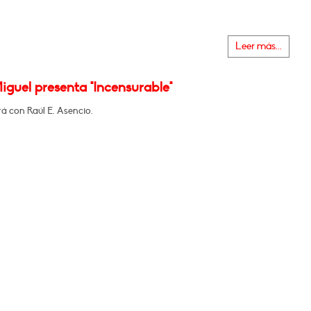
Leer más...
guel presenta "Incensurable"
á con Raúl E. Asencio.