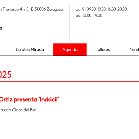
n Francisco, 4 y 5. E-50006 Zaragoza,
Lu-Vi 09.30-13.30, 16.30-20.30
Sa: 10.00-14.00
a
La otra Mirada
Agenda
Talleres
Prem
025
rtiz presenta "Indócil"
á con Clara del Río