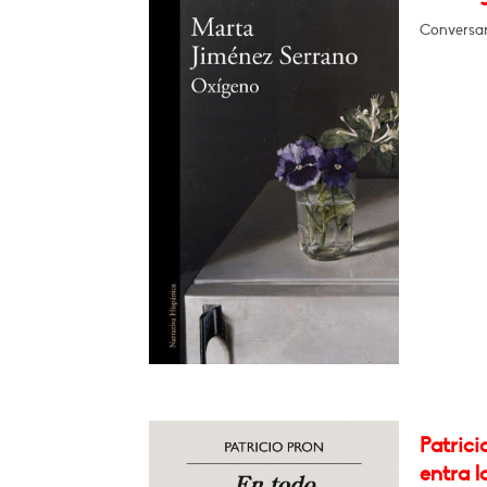
Conversa
Patrici
entra l