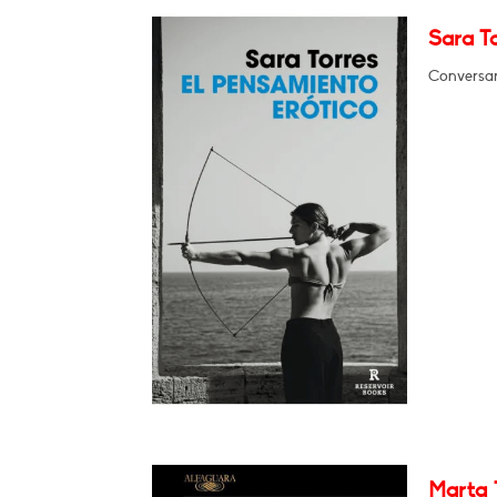
Sara To
Conversar
Marta 