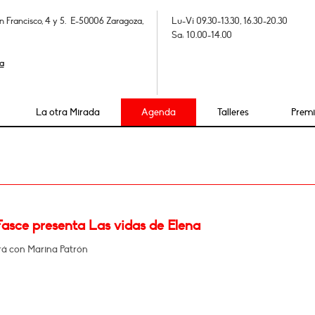
n Francisco, 4 y 5. E-50006 Zaragoza,
Lu-Vi 09.30-13.30, 16.30-20.30
Sa: 10.00-14.00
a
La otra Mirada
Agenda
Talleres
Prem
Fasce presenta Las vidas de Elena
á con Marina Patrón