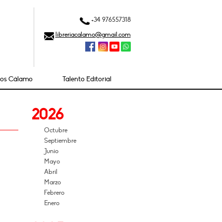
+34 976557318
libreriacalamo@gmail.com
ios Cálamo
Talento Editorial
2026
Octubre
Septiembre
Junio
Mayo
Abril
Marzo
Febrero
Enero