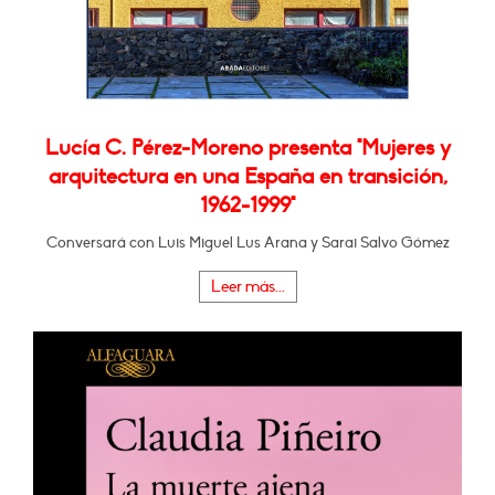
Lucía C. Pérez-Moreno presenta "Mujeres y
arquitectura en una España en transición,
1962-1999"
Conversará con Luis Miguel Lus Arana y Sarai Salvo Gómez
Leer más...