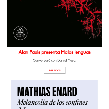
Alan Pauls presenta Malas lenguas
Conversará con Daniel Mesa.
Leer más...