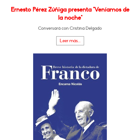
Ernesto Pérez Zúñiga presenta "Veníamos de
la noche"
Conversará con Cristina Delgado
Leer más...