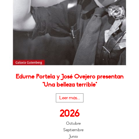
Edurne Portela y José Ovejero presentan
"Una belleza terrible"
Leer más...
2026
Octubre
Septiembre
Junio