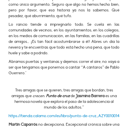
como único argumento. Seguro que algo no hemos hecho bien,
pero por favor, que esa historia ya nos la sabemos. Qué
pesadez, qué aburrimiento, qué tufo.
Lo rancio tiende a impregnarlo todo. Se cuela en las
comunidades de vecinos, en los ayuntamientos, en los colegios,
en los medios de comunicación, en las familias, en las cuadrillas
de amigos… ¡Es tan fácil acostumbrarse a él! Abres un día la
nevera y te encuentras que todo está hecho una pena, que todo
huele y sabe a podrido.
Abramos puertas y ventanas y dejemos correr el aire, no vaya a
ser que tengamos que ponernos a cantar “A cántaros” de Pablo
Guerrero.*
Tres amigas que se quieren, tres amigas que bordan, tres
amigas que
crecen
:
Punto de cruz
de
Jasmina Barrera
es una
hermosa novela que explora el paso de la adolescencia al
mundo de los adultos.**
https://tienda.calamo.com/es/libro/punto-de-cruz_AZY0010014
Martín Caparrós
no decepciona. Excepcional crónica sobre una