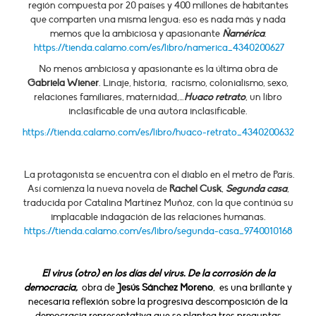
región compuesta por 20 países y 400 millones de habitantes
que comparten una misma lengua: eso es nada más y nada
memos que la ambiciosa y apasionante
Ñamérica
.
https://tienda.calamo.com/es/libro/namerica_4340200627
No menos ambiciosa y apasionante es la última obra de
Gabriela Wiener
. Linaje, historia, racismo, colonialismo, sexo,
relaciones familiares, maternidad,…
Huaco retrato
, un libro
inclasificable de una autora inclasificable.
https://tienda.calamo.com/es/libro/huaco-retrato_4340200632
La protagonista se encuentra con el diablo en el metro de París.
Así comienza la nueva novela de
Rachel Cusk
,
Segunda casa
,
traducida por Catalina Martínez Muñoz, con la que continúa su
implacable indagación de las relaciones humanas.
https://tienda.calamo.com/es/libro/segunda-casa_9740010168
El virus (otro) en los días del virus. De la corrosión de la
democracia,
obra de
Jesús Sánchez Moreno
, es una brillante y
necesaria reflexión sobre la progresiva descomposición de la
democracia representativa que se plantea tres preguntas