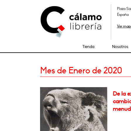
Plaza Sa
España
Ver map
Tienda
Nosotros
Mes de Enero de 2020
De la e
cambia
menudo 