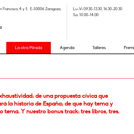
n Francisco, 4 y 5. E-50006 Zaragoza,
Lu-Vi 09.30-13.30, 16.30-20.30
Sa: 10.00-14.00
a
La otra Mirada
Agenda
Talleres
Prem
xhaustividad; de una propuesta cívica que
rá la historia de España; de que hay tema y
tema. Y nuestro bonus track: tres libros, tres.