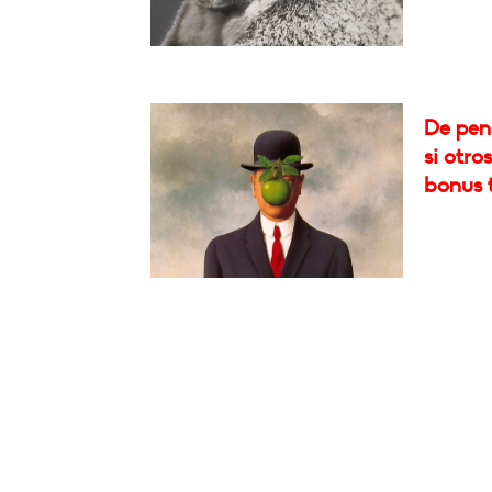
De pen
si otro
bonus t