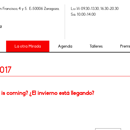
n Francisco, 4 y 5. E-50006 Zaragoza,
Lu-Vi 09.30-13.30, 16.30-20.30
Sa: 10.00-14.00
a
La otra Mirada
Agenda
Talleres
Prem
017
is coming? ¿El invierno está llegando?