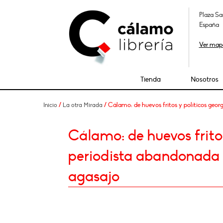
Plaza Sa
España
Ver map
Tienda
Nosotros
/
/ Cálamo: de huevos fritos y políticos georg
Inicio
La otra Mirada
Cálamo: de huevos fritos
periodista abandonada en
agasajo