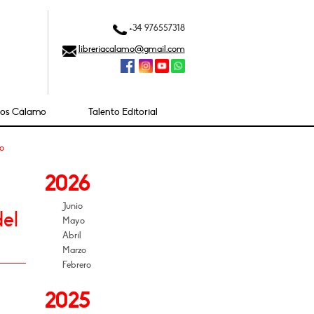
+34 976557318
libreriacalamo@gmail.com
ios Cálamo
Talento Editorial
jo
2026
Junio
del
Mayo
Abril
Marzo
Febrero
2025