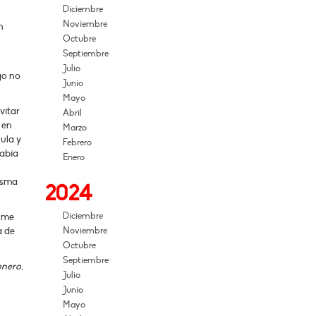
Diciembre
Noviembre
n
Octubre
Septiembre
Julio
go no
Junio
Mayo
vitar
Abril
 en
Marzo
ula y
Febrero
había
Enero
isma
2024
Diciembre
e me
a de
Noviembre
Octubre
Septiembre
onero
,
Julio
Junio
Mayo