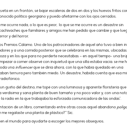
ueta en un frontón, sé bajar escaleras de dos en dos y los huevos fritos co
onocido político georgiano y puedo afeitarme con los ojos cerrados.
 me ocurre nada, o lo que es peor, lo que se me ocurre es un desastre sin
e cachivaches que familiares y amigos me han pedido que cambie y que lue
ror y del horror.
os Premios Cálamo. Uno de los patrocinadores de aquel año tuvo a bien in
dores y a una comida posterior que se celebraría en las mismas, ubicadas
oza y en los que para no perderte necesitabas – en aquel tiempo- una brúj
ezar a comer observé con inquietud que una silla estaba vacía: se me 
 toda una
influencer
que se diría ahora, con la que había quedado en una
e daban ternura pero también miedo. Un desastre, habida cuenta que esa m
radiofónico.
 un guiño del destino, me topé con una luminosa y aparente floristería qu
a verdísima y sana planta de buen tamaño y no poco valor y, con una not
e la radio en la que trabajaba la esforzada comunicadora de las ondas*.
ntación de un libro, comentando entre otras cosas aquel abandono
polig
 me regalaste una planta de plástico?” Sic.
n el mundo para ayudarte a escoger los mejores obsequios.