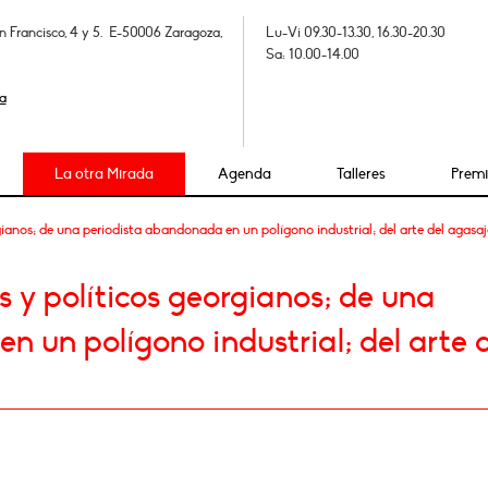
n Francisco, 4 y 5. E-50006 Zaragoza,
Lu-Vi 09.30-13.30, 16.30-20.30
Sa: 10.00-14.00
a
La otra Mirada
Agenda
Talleres
Prem
ianos; de una periodista abandonada en un polígono industrial; del arte del agasa
 y políticos georgianos; de una
 un polígono industrial; del arte 