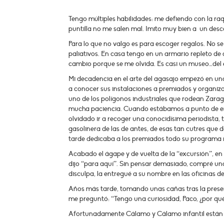
Tengo múltiples habilidades: me defiendo con la raq
puntilla no me salen mal. Imito muy bien a un desc
Para lo que no valgo es para escoger regalos. No se
paliativos. En casa tengo en un armario repleto d
cambio porque se me olvida. Es casi un museo…del er
Mi decadencia en el arte del agasajo empezó en un
a conocer sus instalaciones a premiados y organiza
uno de los polígonos industriales que rodean Zarag
mucha paciencia. Cuando estábamos a punto de emp
olvidado ir a recoger una conocidísima periodista,
gasolinera de las de antes, de esas tan cutres qu
tarde dedicaba a los premiados todo su programa 
Acabado el ágape y de vuelta de la “excursión”, en
dijo “para aquí”. Sin pensar demasiado, compré un
disculpa, la entregué a su nombre en las oficinas d
Años más tarde, tomando unas cañas tras la prese
me preguntó: “Tengo una curiosidad, Paco, ¿por qué
Afortunadamente Cálamo y Cálamo infantil están e