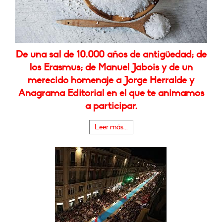
De una sal de 10.000 años de antigüedad; de
los Erasmus; de Manuel Jabois y de un
merecido homenaje a Jorge Herralde y
Anagrama Editorial en el que te animamos
a participar.
Leer más...