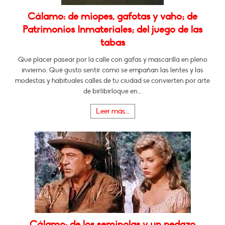
Cálamo: de miopes, gafotas y vaho; de
Patrimonios Inmateriales; del juego de las
tabas
Qué placer pasear por la calle con gafas y mascarilla en pleno
invierno. Qué gusto sentir cómo se empañan las lentes y las
modestas y habituales calles de tu ciudad se convierten por arte
de birlibirloque en...
Leer más...
Cálamo: de los seminolas y un pedazo