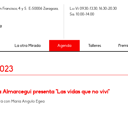
n Francisco, 4 y 5. E-50006 Zaragoza,
Lu-Vi 09.30-13.30, 16.30-20.30
Sa: 10.00-14.00
a
La otra Mirada
Agenda
Talleres
Prem
2023
a Almarcegui presenta "Las vidas que no viví"
á con María Angulo Egea