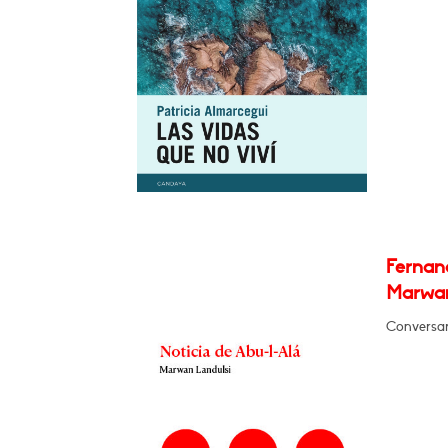
Fernan
Marwan
Conversará