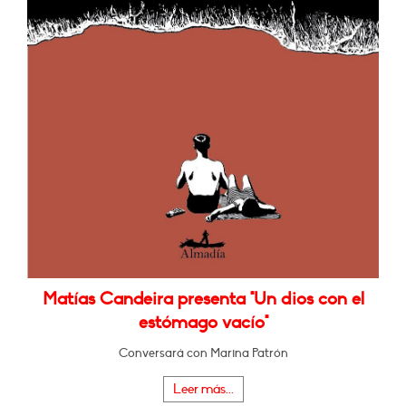
Matías Candeira presenta "Un dios con el
estómago vacío"
Conversará con Marina Patrón
Leer más...