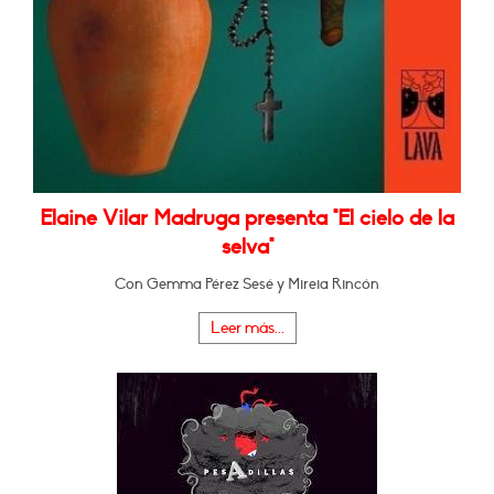
Elaine Vilar Madruga presenta "El cielo de la
selva"
Con Gemma Pérez Sesé y Mireia Rincón
Leer más...