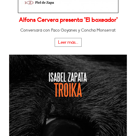
Alfons Cervera presenta "El boxeador"
Conversará con Paco Goyanes y Concha Monserrat
Leer más...