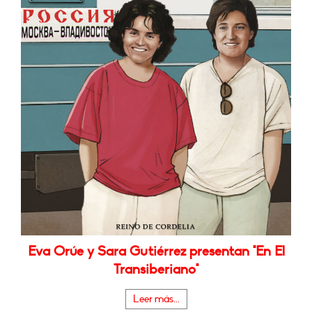
Eva Orúe y Sara Gutiérrez presentan "En El
Transiberiano"
Leer más...