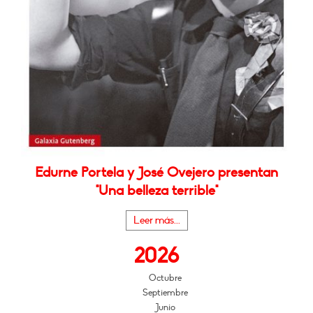
Edurne Portela y José Ovejero presentan
"Una belleza terrible"
Leer más...
2026
Octubre
Septiembre
Junio