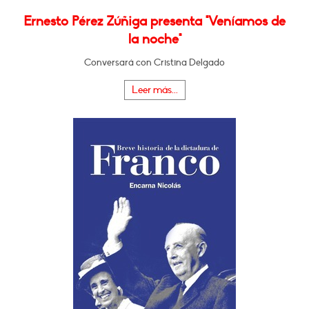
Ernesto Pérez Zúñiga presenta "Veníamos de
la noche"
Conversará con Cristina Delgado
Leer más...