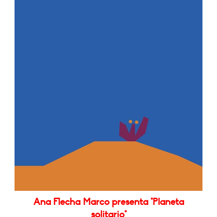
Ana Flecha Marco presenta "Planeta
solitario"