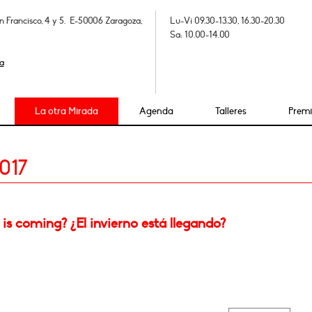
n Francisco, 4 y 5. E-50006 Zaragoza,
Lu-Vi 09.30-13.30, 16.30-20.30
Sa: 10.00-14.00
a
La otra Mirada
Agenda
Talleres
Prem
017
is coming? ¿El invierno está llegando?