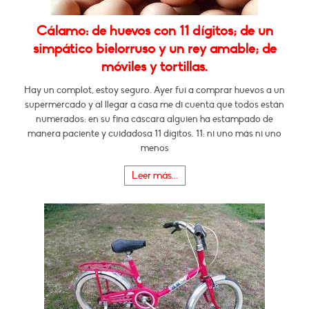
Cálamo: de huevos con 11 dígitos; de un
simpático bielorruso y un rey amable; de
móviles y tortillas.
Hay un complot, estoy seguro. Ayer fui a comprar huevos a un
supermercado y al llegar a casa me di cuenta que todos están
numerados: en su fina cáscara alguien ha estampado de
manera paciente y cuidadosa 11 dígitos. 11: ni uno más ni uno
menos
Leer más...