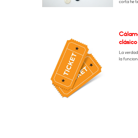
corta he t
Cálamo
clásico
La verdad
la funcion