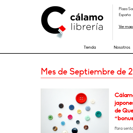
Plaza Sa
España
Ver map
Tienda
Nosotros
Mes de Septiembre de 
Cálamo
japones
de Que
“bonus 
Para sent