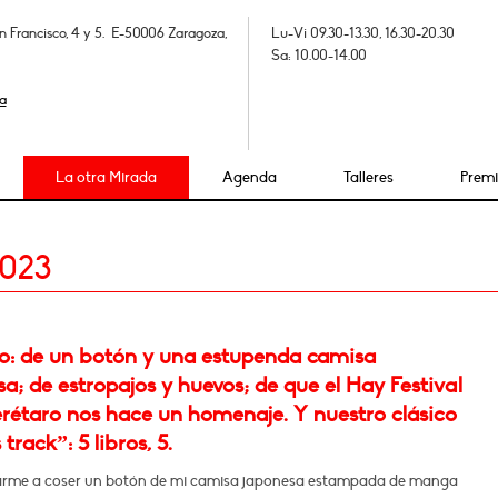
n Francisco, 4 y 5. E-50006 Zaragoza,
Lu-Vi 09.30-13.30, 16.30-20.30
Sa: 10.00-14.00
a
La otra Mirada
Agenda
Talleres
Prem
2023
: de un botón y una estupenda camisa
a; de estropajos y huevos; de que el Hay Festival
rétaro nos hace un homenaje. Y nuestro clásico
track”: 5 libros, 5.
arme a coser un botón de mi camisa japonesa estampada de manga