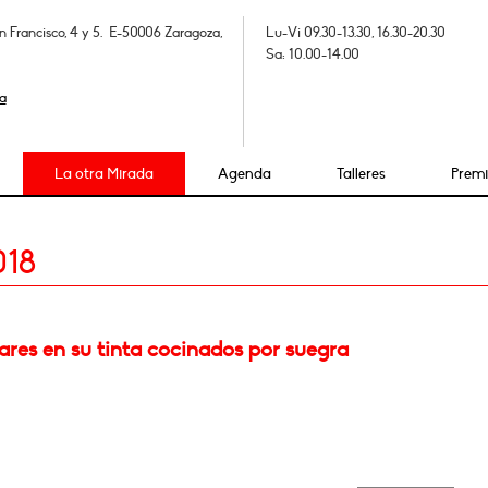
n Francisco, 4 y 5. E-50006 Zaragoza,
Lu-Vi 09.30-13.30, 16.30-20.30
Sa: 10.00-14.00
a
La otra Mirada
Agenda
Talleres
Prem
018
res en su tinta cocinados por suegra