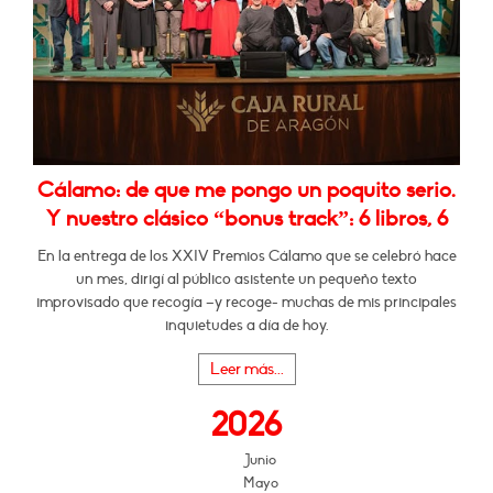
Cálamo: de que me pongo un poquito serio.
Y nuestro clásico “bonus track”: 6 libros, 6
En la entrega de los XXIV Premios Cálamo que se celebró hace
un mes, dirigí al público asistente un pequeño texto
improvisado que recogía –y recoge- muchas de mis principales
inquietudes a día de hoy.
Leer más...
2026
Junio
Mayo