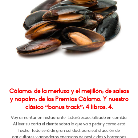
Cálamo: de la merluza y el mejillón; de salsas
y napalm; de los Premios Cálamo. Y nuestro
clásico “bonus track”: 4 libros, 4.
Voy a montar un restaurante. Estará especializado en comida.
Al leer su carta el cliente sabrá lo que va a pedir y cómo está
hecho. Todo será de gran calidad, para satisfacción de
agricultores y ganaderos enemigos de pesticidas y hormonas