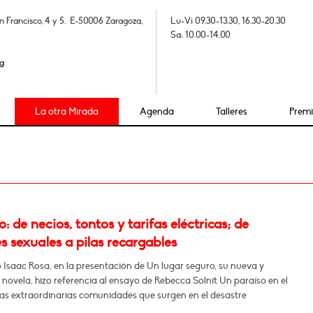
n Francisco, 4 y 5. E-50006 Zaragoza,
Lu-Vi 09.30-13.30, 16.30-20.30
Sa: 10.00-14.00
a
La otra Mirada
Agenda
Talleres
Prem
 de necios, tontos y tarifas eléctricas; de
s sexuales a pilas recargables
 Isaac Rosa, en la presentación de Un lugar seguro, su nueva y
novela, hizo referencia al ensayo de Rebecca Solnit Un paraíso en el
Las extraordinarias comunidades que surgen en el desastre