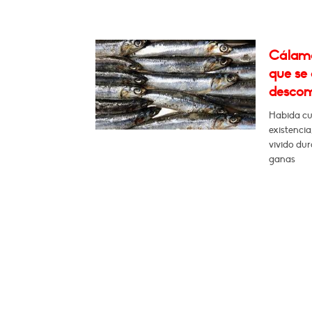
Cálamo
que se
desco
Habida cu
existencia
vivido dur
ganas