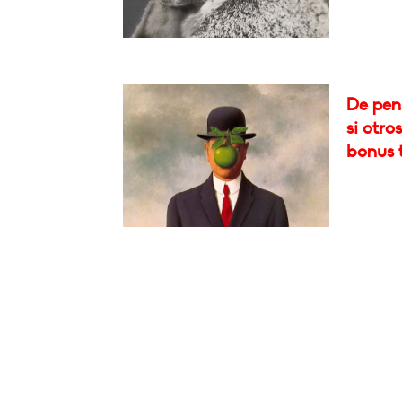
De pen
si otro
bonus t