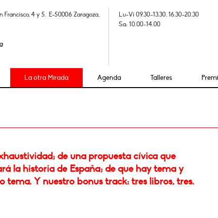
n Francisco, 4 y 5. E-50006 Zaragoza,
Lu-Vi 09.30-13.30, 16.30-20.30
Sa: 10.00-14.00
a
La otra Mirada
Agenda
Talleres
Prem
xhaustividad; de una propuesta cívica que
rá la historia de España; de que hay tema y
tema. Y nuestro bonus track: tres libros, tres.