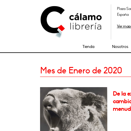
Plaza Sa
España
Ver map
Tienda
Nosotros
Mes de Enero de 2020
De la e
cambia
menudo 