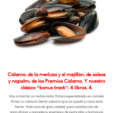
Cálamo: de la merluza y el mejillón; de salsas
y napalm; de los Premios Cálamo. Y nuestro
clásico “bonus track”: 4 libros, 4.
Voy a montar un restaurante. Estará especializado en comida.
Al leer su carta el cliente sabrá lo que va a pedir y cómo está
hecho. Todo será de gran calidad, para satisfacción de
agricultores y ganaderos enemigos de pesticidas y hormonas