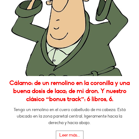
Cálamo: de un remolino en la coronilla y una
buena dosis de laca; de mi dron. Y nuestro
clásico “bonus track”: 6 libros, 6.
Tengo un remolino en el cuero cabelludo de mi cabeza. Está
ubicado en la zona parietal central, ligeramente hacia la
derecha y hacia abajo.
Leer más...