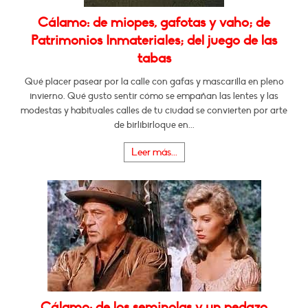
Cálamo: de miopes, gafotas y vaho; de
Patrimonios Inmateriales; del juego de las
tabas
Qué placer pasear por la calle con gafas y mascarilla en pleno
invierno. Qué gusto sentir cómo se empañan las lentes y las
modestas y habituales calles de tu ciudad se convierten por arte
de birlibirloque en...
Leer más...
Cálamo: de los seminolas y un pedazo