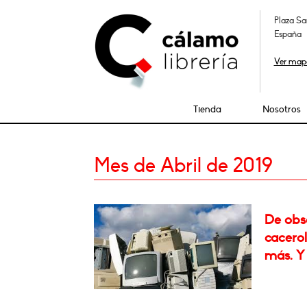
Plaza Sa
España
Ver map
Tienda
Nosotros
Mes de Abril de 2019
De obs
cacero
más. Y 