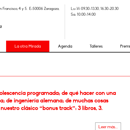
n Francisco, 4 y 5. E-50006 Zaragoza,
Lu-Vi 09.30-13.30, 16.30-20.30
Sa: 10.00-14.00
a
La otra Mirada
Agenda
Talleres
Prem
olescencia programada; de qué hacer con una
la; de ingeniería alemana; de muchas cosas
nuestro clásico “bonus track”: 3 libros, 3.
Leer más...