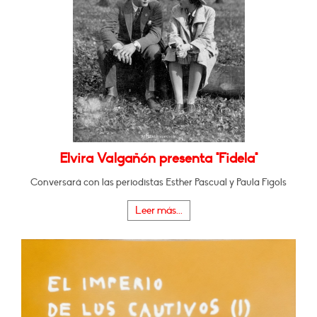
Elvira Valgañón presenta "Fidela"
Conversará con las periodistas Esther Pascual y Paula Figols
Leer más...