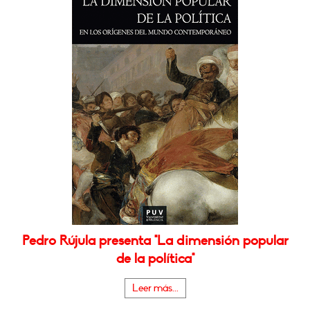
Pedro Rújula presenta "La dimensión popular
de la política"
Leer más...