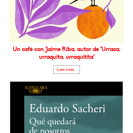
Un café con Jaime Riba, autor de "Urraca,
urraquita, urraquitita"
Leer más...