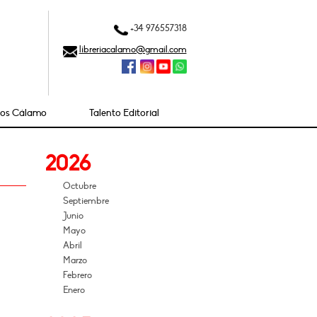
+34 976557318
libreriacalamo@gmail.com
ios Cálamo
Talento Editorial
2026
Octubre
Septiembre
Junio
Mayo
Abril
Marzo
Febrero
Enero