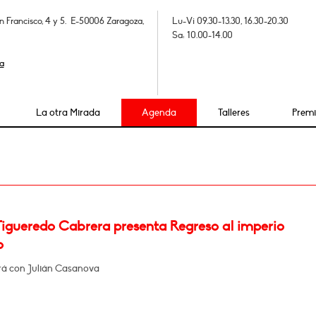
n Francisco, 4 y 5. E-50006 Zaragoza,
Lu-Vi 09.30-13.30, 16.30-20.30
Sa: 10.00-14.00
a
La otra Mirada
Agenda
Talleres
Prem
Figueredo Cabrera presenta Regreso al imperio
o
á con Julián Casanova