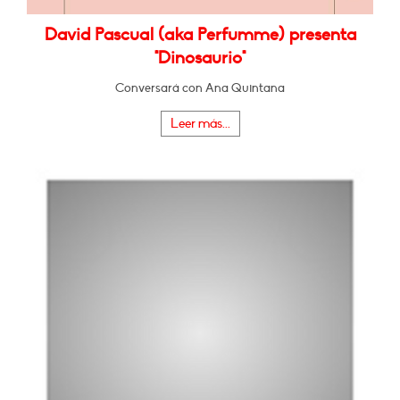
David Pascual (aka Perfumme) presenta
"Dinosaurio"
Conversará con Ana Quintana
Leer más...