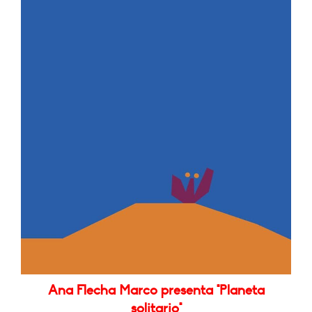
Ana Flecha Marco presenta "Planeta
solitario"