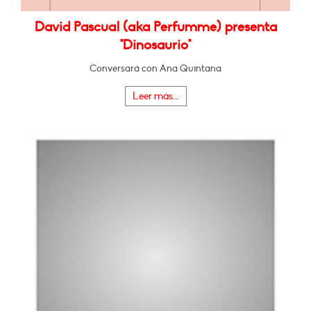
David Pascual (aka Perfumme) presenta
"Dinosaurio"
Conversará con Ana Quintana
Leer más...