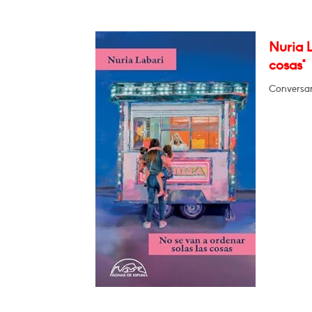
Nuria L
cosas"
Conversar