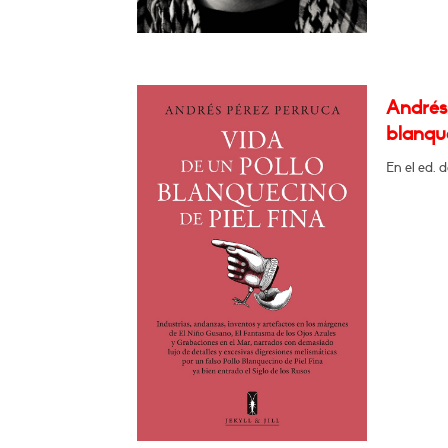
Andrés 
blanque
En el ed. 