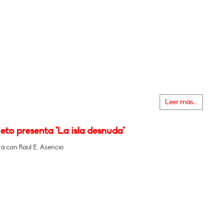
Leer más...
eto presenta "La isla desnuda"
á con Raúl E. Asencio