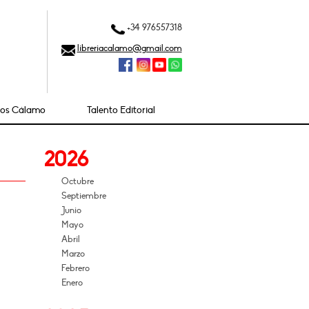
+34 976557318
libreriacalamo@gmail.com
ios Cálamo
Talento Editorial
2026
Octubre
Septiembre
Junio
Mayo
Abril
Marzo
Febrero
Enero