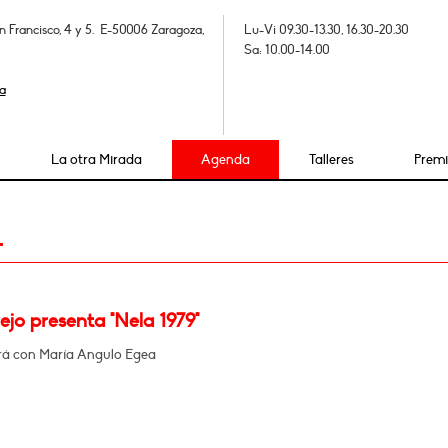
n Francisco, 4 y 5. E-50006 Zaragoza,
Lu-Vi 09.30-13.30, 16.30-20.30
Sa: 10.00-14.00
a
La otra Mirada
Agenda
Talleres
Prem
4
ejo presenta "Nela 1979"
á con María Angulo Egea