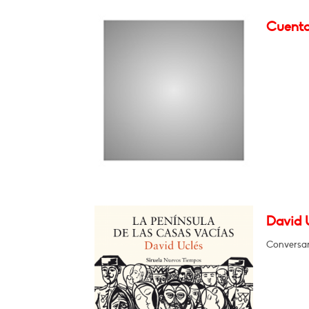
Cuenta
David U
Conversar