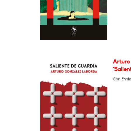
Arturo
"Salien
Con Emili