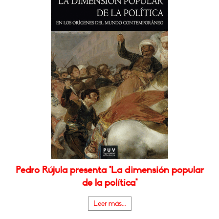
Pedro Rújula presenta "La dimensión popular
de la política"
Leer más...