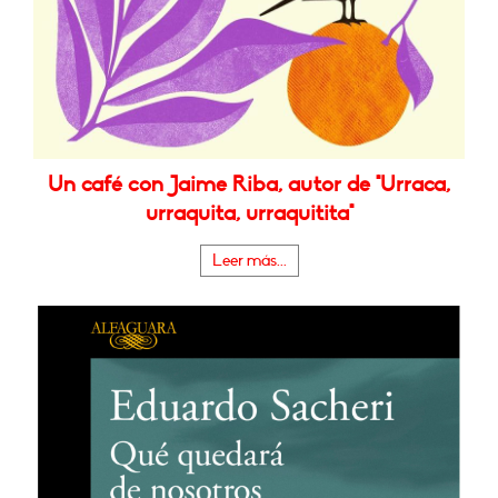
Un café con Jaime Riba, autor de "Urraca,
urraquita, urraquitita"
Leer más...